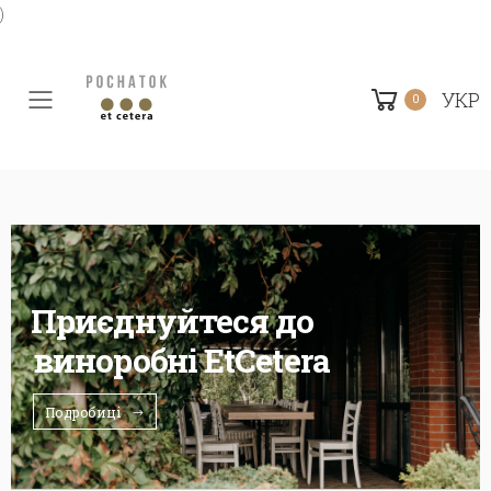
)
УКР
0
Toggle mobile menu
Приєднуйтеся до
виноробні EtCetera
Подробиці