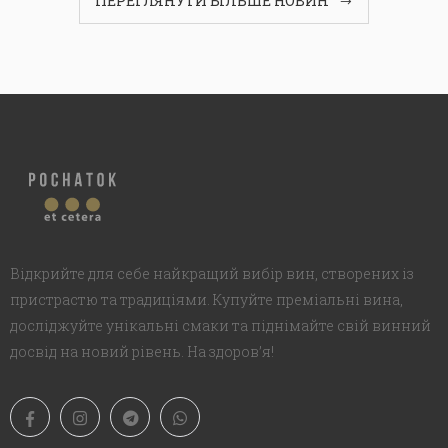
ПЕРЕГЛЯНУТИ БІЛЬШЕ НОВИН
Відкрийте для себе найкращий вибір вин, створених із
пристрастю та традиціями. Купуйте преміальні вина,
досліджуйте унікальні смаки та піднімайте свій винний
досвід на новий рівень. На здоров’я!