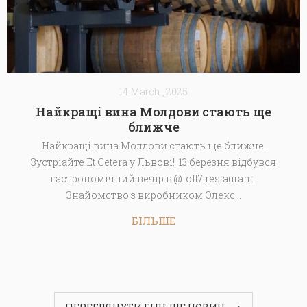
14 March , 2025
Найкращі вина Молдови стають ще
ближче
Найкращі вина Молдови стають ще ближче.
Зустріайте Et Cetera у Львові! 13 березня відбувся
гастрономічний вечір в @loft7.restaurant.
Знайомство з виробником Олекс...
БІЛЬШЕ