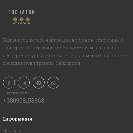
Відкрийте для себе найкращий вибір вин, створених із
пристрастю та традиціями. Купуйте преміальні вина,
досліджуйте унікальні смаки та піднімайте свій винний
досвід на новий рівень. На здоров’я!
Є запитання?
+380968158868
Інформація
Про нас